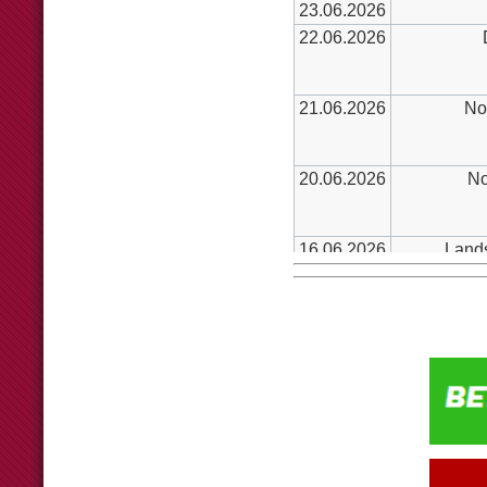
23.06.2026
22.06.2026
21.06.2026
No
20.06.2026
No
16.06.2026
Lands
15.06.2026
14.06.2026
13.06.2026
Ei